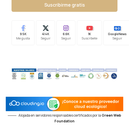
Suscribirme gratis
9.5K
41.4K
6.6K
1K
Google News
Me gusta
Seguir
Seguir
Suscríbete
Seguir
Alojada en servidores responsables certificados por la
Green Web
Foundation