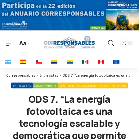
Aa
Corresponsables > Entrevistas > ODS 7. “La energía fotovoltaica es una tecnología escalable y democrática que permite producir energía limpia de forma más barata que las fuentes de generación convencionales”
ENTREVISTAS
MEDIOAMBIENTE
ODS 7 ENERGÍA ASEQUIBLE Y NO CONTAMINANTE
ODS 7. “La energía
fotovoltaica es una
tecnología escalable y
democrática que permite