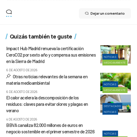
Dejar un comentario
Quizás también te guste
Impact Hub Madrid renueva la certificación
CeroCO2 por sexto año y compensa sus emisiones
NOTICIAS
en la Sierra de Madrid
MEDIOAMBIENTE
6 DE AGOSTO DE 2026
Otras noticias relevantes de la semana en
materia medioambiental
NOTICIAS
MEDIOAMBIENTE
6 DE AGOSTO DE 2026
El calor acelera la descomposición de los
residuos: claves para evitar olores y plagas en
DESTACADO
verano
NOTICIAS
4 DE AGOSTO DE 2026
BBVA canaliza 82.000 millones de euros en
negocio sostenible en el primer semestre de 2026
NOTICIAS