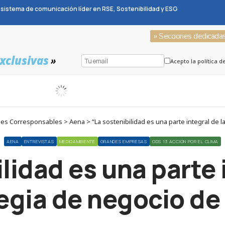
sistema de comunicación líder en RSE, Sostenibilidad y ESG
» Secciones dedicada
xclusivas
»
Acepto la política d
s Corresponsables > Aena > “La sostenibilidad es una parte integral de la
AENA
ENTREVISTAS
MEDIOAMBIENTE
GRANDES EMPRESAS
ODS 13 ACCIÓN POR EL CLIMA
lidad es una parte 
egia de negocio de