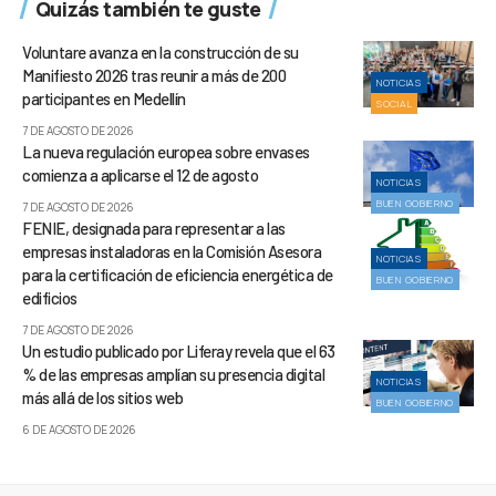
Quizás también te guste
Voluntare avanza en la construcción de su
Manifiesto 2026 tras reunir a más de 200
NOTICIAS
participantes en Medellín
SOCIAL
7 DE AGOSTO DE 2026
La nueva regulación europea sobre envases
comienza a aplicarse el 12 de agosto
NOTICIAS
BUEN GOBIERNO
7 DE AGOSTO DE 2026
FENIE, designada para representar a las
empresas instaladoras en la Comisión Asesora
NOTICIAS
para la certificación de eficiencia energética de
BUEN GOBIERNO
edificios
7 DE AGOSTO DE 2026
Un estudio publicado por Liferay revela que el 63
% de las empresas amplían su presencia digital
NOTICIAS
más allá de los sitios web
BUEN GOBIERNO
6 DE AGOSTO DE 2026