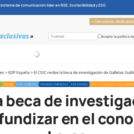
sistema de comunicación líder en RSE, Sostenibilidad y ESG
» Secciones dedicada
xclusivas
»
Acepto la política d
> EDP España > El CSIC recibe la beca de investigación de Galletas Gulló
E
SOCIAL
BUEN GOBIERNO
GRANDES EMPRESAS
EDP ESPAÑA
ODS 11 CIUDADES Y COMUNIDAD
la beca de investiga
fundizar en el con