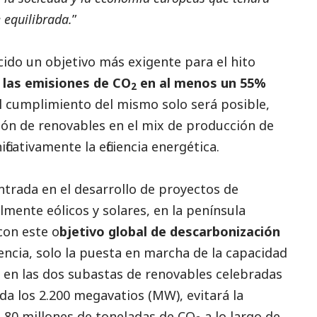
 equilibrada.
”
cido un objetivo más exigente para el hito
 las emisiones de CO
en al menos un 55%
2
l cumplimiento del mismo solo será posible,
ón de renovables en el mix de producción de
icativamente la eficiencia energética.
entrada en el desarrollo de proyectos de
mente eólicos y solares, en la península
con este o
bjetivo global de descarbonización
encia, solo la puesta en marcha de la capacidad
 en las dos subastas de renovables celebradas
da los 2.200 megavatios (MW), evitará la
 80 millones de toneladas de CO
a lo largo de