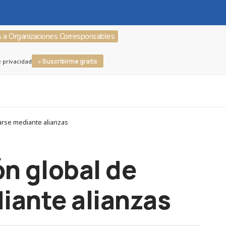
s a Organizaciones Corresponsables
» Suscribirme gratis
e privacidad
arse mediante alianzas
ón global de
iante alianzas