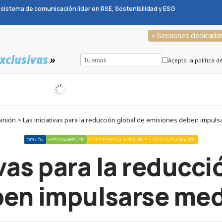
sistema de comunicación líder en RSE, Sostenibilidad y ESG
» Secciones dedicada
xclusivas
»
Acepto la política d
nión > Las iniciativas para la reducción global de emisiones deben impuls
OPINIÓN
MEDIOAMBIENTE
ODS 7 ENERGÍA ASEQUIBLE Y NO CONTAMINANTE
ivas para la reducci
en impulsarse med