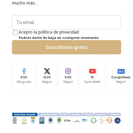
mucho más…
Acepto la política de privacidad.
Podrás darte de baja en cualquier momento.
Suscribirme gratis
9.5K
41.4K
6.6K
1K
Google News
Me gusta
Seguir
Seguir
Suscríbete
Seguir