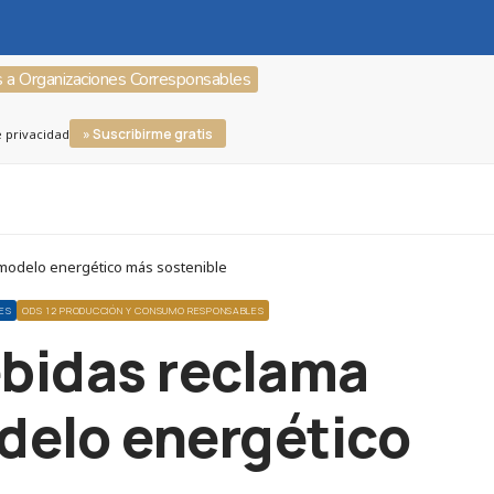
s a Organizaciones Corresponsables
» Suscribirme gratis
e privacidad
n modelo energético más sostenible
ES
ODS 12 PRODUCCIÓN Y CONSUMO RESPONSABLES
ebidas reclama
odelo energético