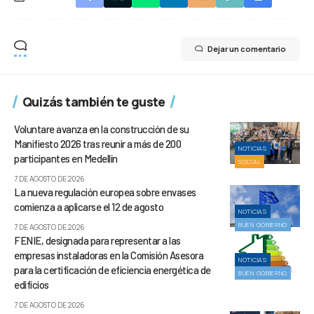
Dejar un comentario
Quizás también te guste
Voluntare avanza en la construcción de su
Manifiesto 2026 tras reunir a más de 200
NOTICIAS
participantes en Medellín
SOCIAL
7 DE AGOSTO DE 2026
La nueva regulación europea sobre envases
comienza a aplicarse el 12 de agosto
NOTICIAS
BUEN GOBIERNO
7 DE AGOSTO DE 2026
FENIE, designada para representar a las
empresas instaladoras en la Comisión Asesora
NOTICIAS
para la certificación de eficiencia energética de
BUEN GOBIERNO
edificios
7 DE AGOSTO DE 2026