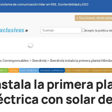
sistema de comunicación líder en RSE, Sostenibilidad y ESG
» Secciones dedicada
xclusivas
»
Acepto la política d
Corresponsables > Iberdrola > Iberdrola instala la primera planta híbrida 
BIENTE
SOCIAL
BUEN GOBIERNO
GRANDES EMPRESAS
ODS 12 PRODUCCIÓN Y CONSUMO RESPO
nstala la primera pl
éctrica con solar d