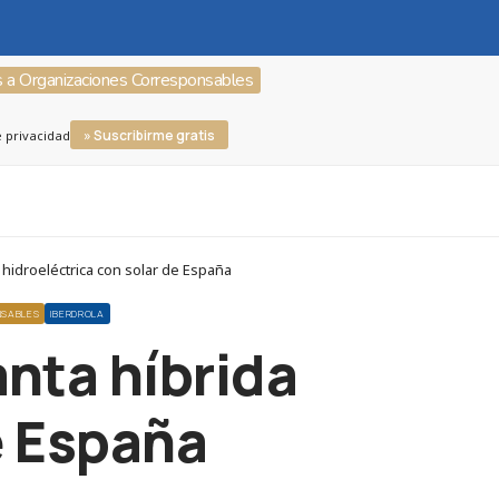
s a Organizaciones Corresponsables
» Suscribirme gratis
e privacidad
hidroeléctrica con solar de España
NSABLES
IBERDROLA
anta híbrida
e España