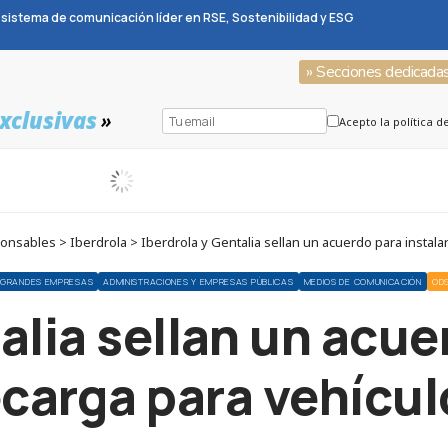
sistema de comunicación líder en RSE, Sostenibilidad y ESG
» Secciones dedicada
xclusivas
»
Acepto la política d
ables > Iberdrola > Iberdrola y Gentalia sellan un acuerdo para instalar
GRANDES EMPRESAS
ADMINISTRACIONES Y EMPRESAS PÚBLICAS
MEDIOS DE COMUNICACIÓN
ODS
alia sellan un acue
carga para vehícul