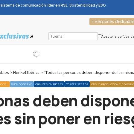
sistema de comunicación líder en RSE, Sostenibilidad y ESG
» Secciones dedicada
xclusivas
»
Acepto la política d
les > Henkel Ibérica > “Todas las personas deben disponer de las mismas
SOCIAL
BUEN GOBIERNO
GRANDES EMPRESAS
TERCER SECTOR
ODS 12 PRODUCCIÓN Y CONSUM
onas deben dispon
 sin poner en ries