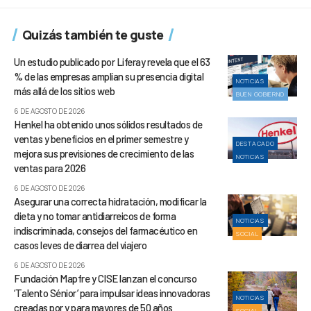
Quizás también te guste
Un estudio publicado por Liferay revela que el 63
% de las empresas amplían su presencia digital
NOTICIAS
más allá de los sitios web
BUEN GOBIERNO
6 DE AGOSTO DE 2026
Henkel ha obtenido unos sólidos resultados de
ventas y beneficios en el primer semestre y
DESTACADO
mejora sus previsiones de crecimiento de las
NOTICIAS
ventas para 2026
6 DE AGOSTO DE 2026
Asegurar una correcta hidratación, modificar la
dieta y no tomar antidiarreicos de forma
NOTICIAS
indiscriminada, consejos del farmacéutico en
SOCIAL
casos leves de diarrea del viajero
6 DE AGOSTO DE 2026
Fundación Mapfre y CISE lanzan el concurso
‘Talento Sénior’ para impulsar ideas innovadoras
NOTICIAS
creadas por y para mayores de 50 años
SOCIAL