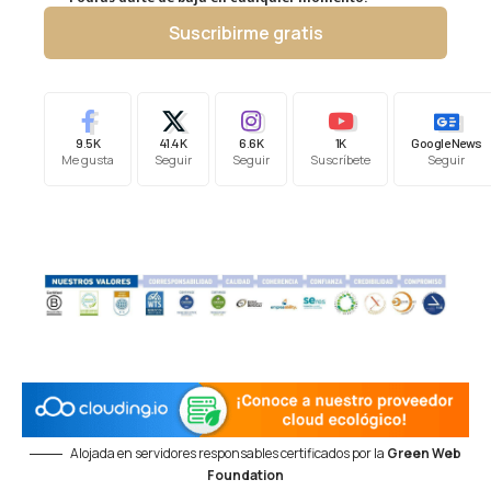
Suscribirme gratis
9.5K
41.4K
6.6K
1K
Google News
Me gusta
Seguir
Seguir
Suscríbete
Seguir
Alojada en servidores responsables certificados por la
Green Web
Foundation