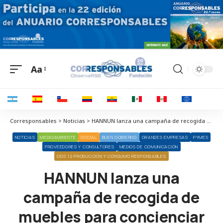
Aa
Corresponsables > Noticias > HANNUN lanza una campaña de recogida de muebles para concienciar de la necesidad de la integración social
NOTICIAS
MEDIOAMBIENTE
SOCIAL
BUEN GOBIERNO
GRANDES EMPRESAS
PYMES
PROVEEDORES Y CONSULTORES
MEDIOS DE COMUNICACIÓN
ODS 12 PRODUCCIÓN Y CONSUMO RESPONSABLES
HANNUN lanza una
campaña de recogida de
muebles para concienciar