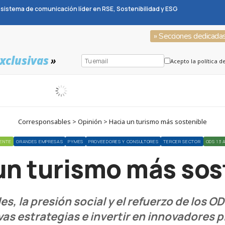
sistema de comunicación líder en RSE, Sostenibilidad y ESG
» Secciones dedicada
xclusivas
»
Acepto la política d
Corresponsables > Opinión > Hacia un turismo más sostenible
IENTE
GRANDES EMPRESAS
PYMES
PROVEEDORES Y CONSULTORES
TERCER SECTOR
ODS 13 
un turismo más sos
 la presión social y el refuerzo de los OD
vas estrategias e invertir en innovadores 