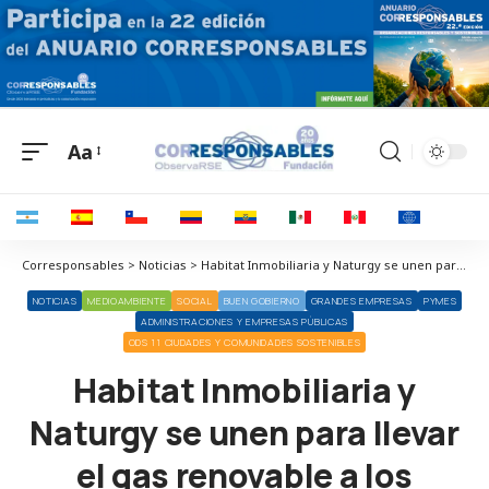
Aa
Corresponsables > Noticias > Habitat Inmobiliaria y Naturgy se unen para llevar el gas renovable a los hogares
NOTICIAS
MEDIOAMBIENTE
SOCIAL
BUEN GOBIERNO
GRANDES EMPRESAS
PYMES
ADMINISTRACIONES Y EMPRESAS PÚBLICAS
ODS 11 CIUDADES Y COMUNIDADES SOSTENIBLES
Habitat Inmobiliaria y
Naturgy se unen para llevar
el gas renovable a los