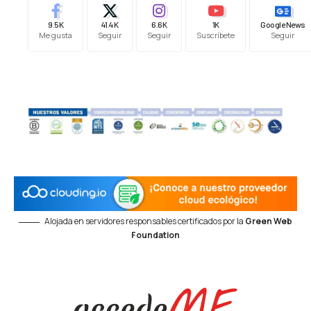
9.5K
41.4K
6.6K
1K
Google News
Me gusta
Seguir
Seguir
Suscríbete
Seguir
Alojada en servidores responsables certificados por la
Green Web
Foundation