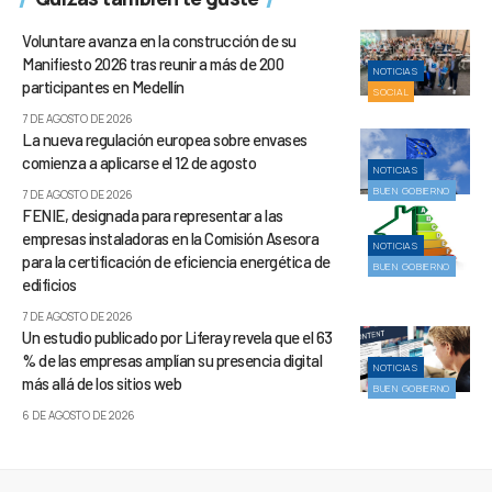
Voluntare avanza en la construcción de su
Manifiesto 2026 tras reunir a más de 200
NOTICIAS
participantes en Medellín
SOCIAL
7 DE AGOSTO DE 2026
La nueva regulación europea sobre envases
comienza a aplicarse el 12 de agosto
NOTICIAS
BUEN GOBIERNO
7 DE AGOSTO DE 2026
FENIE, designada para representar a las
empresas instaladoras en la Comisión Asesora
NOTICIAS
para la certificación de eficiencia energética de
BUEN GOBIERNO
edificios
7 DE AGOSTO DE 2026
Un estudio publicado por Liferay revela que el 63
% de las empresas amplían su presencia digital
NOTICIAS
más allá de los sitios web
BUEN GOBIERNO
6 DE AGOSTO DE 2026