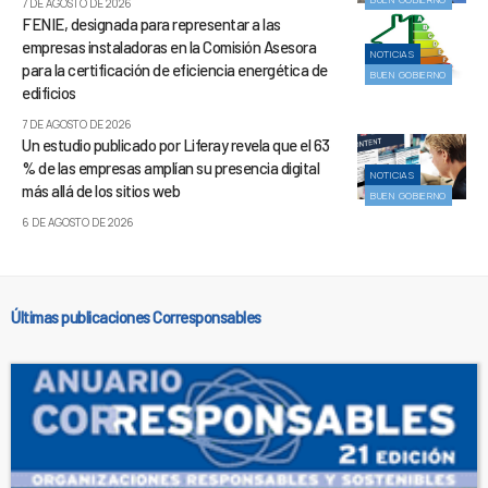
7 DE AGOSTO DE 2026
FENIE, designada para representar a las
empresas instaladoras en la Comisión Asesora
NOTICIAS
para la certificación de eficiencia energética de
BUEN GOBIERNO
edificios
7 DE AGOSTO DE 2026
Un estudio publicado por Liferay revela que el 63
% de las empresas amplían su presencia digital
NOTICIAS
más allá de los sitios web
BUEN GOBIERNO
6 DE AGOSTO DE 2026
Últimas publicaciones Corresponsables