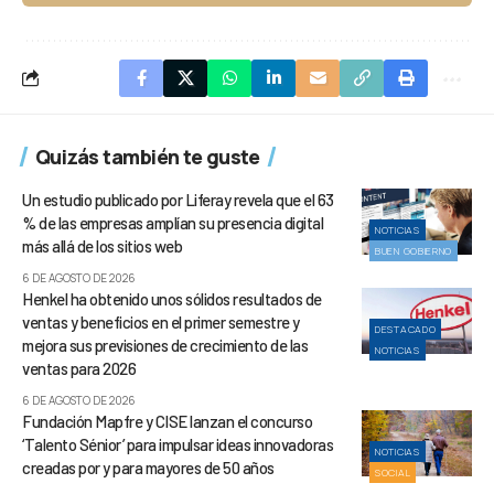
Quizás también te guste
Un estudio publicado por Liferay revela que el 63
% de las empresas amplían su presencia digital
NOTICIAS
más allá de los sitios web
BUEN GOBIERNO
6 DE AGOSTO DE 2026
Henkel ha obtenido unos sólidos resultados de
ventas y beneficios en el primer semestre y
DESTACADO
mejora sus previsiones de crecimiento de las
NOTICIAS
ventas para 2026
6 DE AGOSTO DE 2026
Fundación Mapfre y CISE lanzan el concurso
‘Talento Sénior’ para impulsar ideas innovadoras
NOTICIAS
creadas por y para mayores de 50 años
SOCIAL