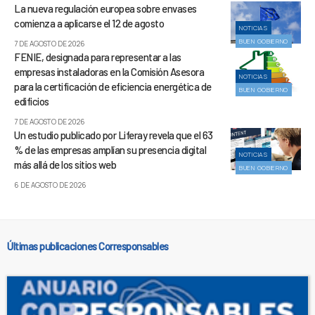
La nueva regulación europea sobre envases
comienza a aplicarse el 12 de agosto
NOTICIAS
BUEN GOBIERNO
7 DE AGOSTO DE 2026
FENIE, designada para representar a las
empresas instaladoras en la Comisión Asesora
NOTICIAS
para la certificación de eficiencia energética de
BUEN GOBIERNO
edificios
7 DE AGOSTO DE 2026
Un estudio publicado por Liferay revela que el 63
% de las empresas amplían su presencia digital
NOTICIAS
más allá de los sitios web
BUEN GOBIERNO
6 DE AGOSTO DE 2026
Últimas publicaciones Corresponsables