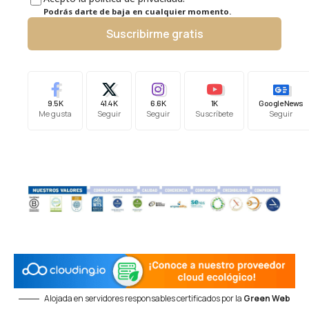
Podrás darte de baja en cualquier momento.
Suscribirme gratis
9.5K
41.4K
6.6K
1K
Google News
Me gusta
Seguir
Seguir
Suscríbete
Seguir
Alojada en servidores responsables certificados por la
Green Web