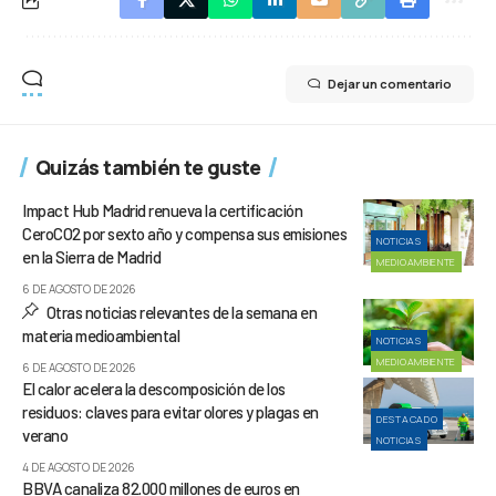
Dejar un comentario
Quizás también te guste
Impact Hub Madrid renueva la certificación
CeroCO2 por sexto año y compensa sus emisiones
NOTICIAS
en la Sierra de Madrid
MEDIOAMBIENTE
6 DE AGOSTO DE 2026
Otras noticias relevantes de la semana en
materia medioambiental
NOTICIAS
MEDIOAMBIENTE
6 DE AGOSTO DE 2026
El calor acelera la descomposición de los
residuos: claves para evitar olores y plagas en
DESTACADO
verano
NOTICIAS
4 DE AGOSTO DE 2026
BBVA canaliza 82.000 millones de euros en