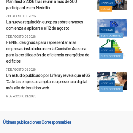
Manifiesto 2026 tras reunir a más de 200
NOTICIAS
participantes en Medellín
SOCIAL
7 DE AGOSTO DE 2026
La nueva regulación europea sobre envases
comienza a aplicarse el 12 de agosto
NOTICIAS
BUEN GOBIERNO
7 DE AGOSTO DE 2026
FENIE, designada para representar a las
empresas instaladoras en la Comisión Asesora
NOTICIAS
para la certificación de eficiencia energética de
BUEN GOBIERNO
edificios
7 DE AGOSTO DE 2026
Un estudio publicado por Liferay revela que el 63
% de las empresas amplían su presencia digital
NOTICIAS
más allá de los sitios web
BUEN GOBIERNO
6 DE AGOSTO DE 2026
Últimas publicaciones Corresponsables