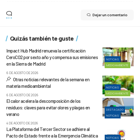
Dejar un comentario
Quizás también te guste
Impact Hub Madrid renueva la certificación
CeroCO2 por sexto año y compensa sus emisiones
NOTICIAS
en la Sierra de Madrid
MEDIOAMBIENTE
6 DE AGOSTO DE 2026
Otras noticias relevantes de la semana en
materia medioambiental
NOTICIAS
MEDIOAMBIENTE
6 DE AGOSTO DE 2026
El calor acelera la descomposición de los
residuos: claves para evitar olores y plagas en
DESTACADO
verano
NOTICIAS
4 DE AGOSTO DE 2026
La Plataforma del Tercer Sector se adhiere al
Pacto de Estado frente a la Emergencia Climática
NOTICIAS