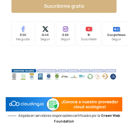
Suscribirme gratis
9.5K
41.4K
6.6K
1K
Google News
Me gusta
Seguir
Seguir
Suscríbete
Seguir
Alojada en servidores responsables certificados por la
Green Web
Foundation