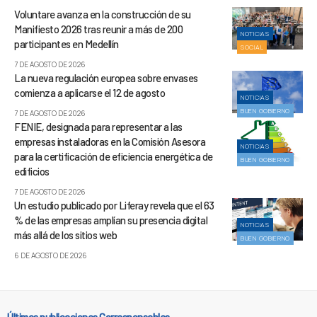
Voluntare avanza en la construcción de su
Manifiesto 2026 tras reunir a más de 200
NOTICIAS
participantes en Medellín
SOCIAL
7 DE AGOSTO DE 2026
La nueva regulación europea sobre envases
comienza a aplicarse el 12 de agosto
NOTICIAS
BUEN GOBIERNO
7 DE AGOSTO DE 2026
FENIE, designada para representar a las
empresas instaladoras en la Comisión Asesora
NOTICIAS
para la certificación de eficiencia energética de
BUEN GOBIERNO
edificios
7 DE AGOSTO DE 2026
Un estudio publicado por Liferay revela que el 63
% de las empresas amplían su presencia digital
NOTICIAS
más allá de los sitios web
BUEN GOBIERNO
6 DE AGOSTO DE 2026