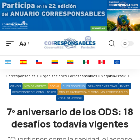
Aa
Corresponsables > Organizaciones Corresponsables > Vegalsa-Eroski > 7º aniversario de los ODS: 18 desafíos todavía vigentes
OPINIÓN
MEDIOAMBIENTE
SOCIAL
BUEN GOBIERNO
GRANDES EMPRESAS
PYMES
PROVEEDORES Y CONSULTORES
ODS 12 PRODUCCIÓN Y CONSUMO RESPONSABLES
VEGALSA-EROSKI
7º aniversario de los ODS: 18
desafíos todavía vigentes
"Cuestiones como la sanidad, el acceso