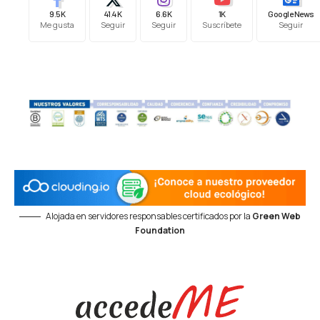
9.5K
41.4K
6.6K
1K
Google News
Me gusta
Seguir
Seguir
Suscríbete
Seguir
Alojada en servidores responsables certificados por la
Green Web
Foundation