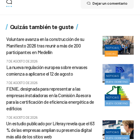
Dejar un comentario
Quizás también te guste
Voluntare avanza en la construcción de su
Manifiesto 2026 tras reunir a más de 200
NOTICIAS
participantes en Medellín
SOCIAL
7 DE AGOSTO DE 2026
La nueva regulación europea sobre envases
comienza a aplicarse el 12 de agosto
NOTICIAS
BUEN GOBIERNO
7 DE AGOSTO DE 2026
FENIE, designada para representar a las
empresas instaladoras en la Comisión Asesora
NOTICIAS
para la certificación de eficiencia energética de
BUEN GOBIERNO
edificios
7 DE AGOSTO DE 2026
Un estudio publicado por Liferay revela que el 63
% de las empresas amplían su presencia digital
NOTICIAS
más allá de los sitios web
BUEN GOBIERNO