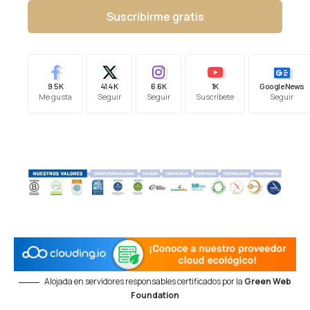
Suscribirme gratis
9.5K
41.4K
6.6K
1K
Google News
Me gusta
Seguir
Seguir
Suscríbete
Seguir
Alojada en servidores responsables certificados por la
Green Web
Foundation