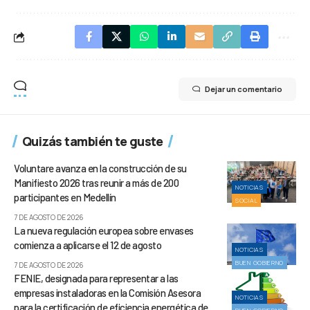
Dejar un comentario
Quizás también te guste
Voluntare avanza en la construcción de su
Manifiesto 2026 tras reunir a más de 200
NOTICIAS
participantes en Medellín
SOCIAL
7 DE AGOSTO DE 2026
La nueva regulación europea sobre envases
comienza a aplicarse el 12 de agosto
NOTICIAS
BUEN GOBIERNO
7 DE AGOSTO DE 2026
FENIE, designada para representar a las
empresas instaladoras en la Comisión Asesora
NOTICIAS
para la certificación de eficiencia energética de