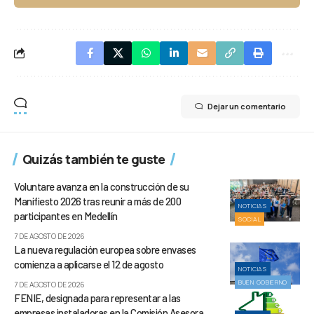
Dejar un comentario
Quizás también te guste
Voluntare avanza en la construcción de su
Manifiesto 2026 tras reunir a más de 200
NOTICIAS
participantes en Medellín
SOCIAL
7 DE AGOSTO DE 2026
La nueva regulación europea sobre envases
comienza a aplicarse el 12 de agosto
NOTICIAS
BUEN GOBIERNO
7 DE AGOSTO DE 2026
FENIE, designada para representar a las
empresas instaladoras en la Comisión Asesora