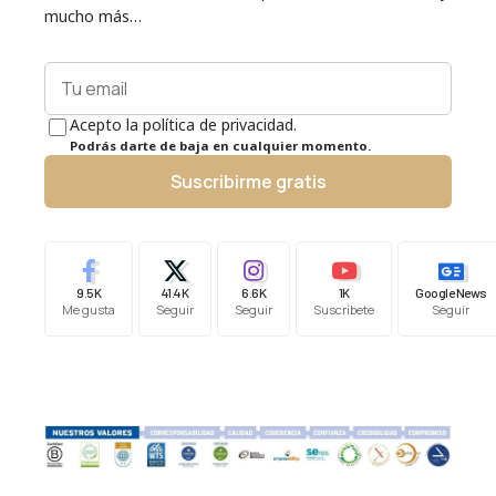
mucho más…
Acepto la política de privacidad.
Podrás darte de baja en cualquier momento.
Suscribirme gratis
9.5K
41.4K
6.6K
1K
Google News
Me gusta
Seguir
Seguir
Suscríbete
Seguir