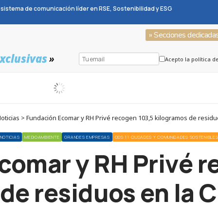
sistema de comunicación líder en RSE, Sostenibilidad y ESG
» Secciones dedicada
xclusivas
»
Acepto la política d
ticias > Fundación Ecomar y RH Privé recogen 103,5 kilogramos de residuo
NOTICIAS
MEDIOAMBIENTE
GRANDES EMPRESAS
ODS 11 CIUDADES Y COMUNIDADES SOSTENIBLE
comar y RH Privé r
de residuos en la C