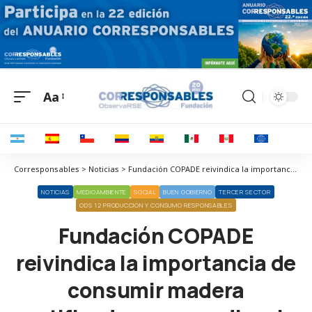
Aa
Corresponsables > Noticias > Fundación COPADE reivindica la importancia de consumir madera certificada para erradicar la deforestación y la tala ilegal
NOTICIAS
MEDIOAMBIENTE
SOCIAL
BUEN GOBIERNO
TERCER SECTOR
ODS 12 PRODUCCIÓN Y CONSUMO RESPONSABLES
Fundación COPADE
reivindica la importancia de
consumir madera