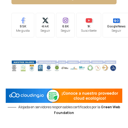
9.5K
41.4K
6.6K
1K
Google News
Me gusta
Seguir
Seguir
Suscríbete
Seguir
Alojada en servidores responsables certificados por la
Green Web
Foundation