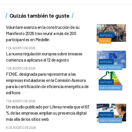
Quizás también te guste
Voluntare avanza en la construcción de su
Manifiesto 2026 tras reunir a más de 200
NOTICIAS
participantes en Medellín
SOCIAL
7 DE AGOSTO DE 2026
La nueva regulación europea sobre envases
comienza a aplicarse el 12 de agosto
NOTICIAS
BUEN GOBIERNO
7 DE AGOSTO DE 2026
FENIE, designada para representar a las
empresas instaladoras en la Comisión Asesora
NOTICIAS
para la certificación de eficiencia energética de
BUEN GOBIERNO
edificios
7 DE AGOSTO DE 2026
Un estudio publicado por Liferay revela que el 63
% de las empresas amplían su presencia digital
NOTICIAS
más allá de los sitios web
BUEN GOBIERNO
6 DE AGOSTO DE 2026