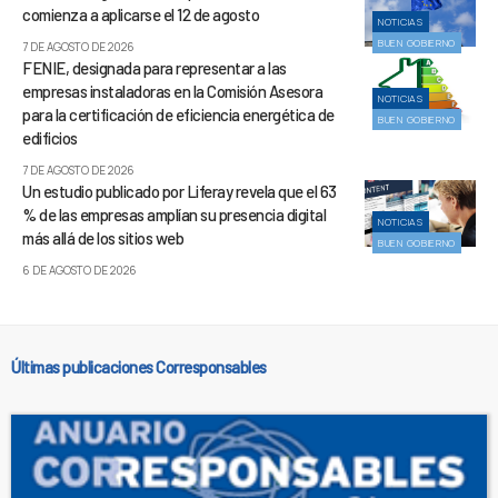
comienza a aplicarse el 12 de agosto
NOTICIAS
BUEN GOBIERNO
7 DE AGOSTO DE 2026
FENIE, designada para representar a las
empresas instaladoras en la Comisión Asesora
NOTICIAS
para la certificación de eficiencia energética de
BUEN GOBIERNO
edificios
7 DE AGOSTO DE 2026
Un estudio publicado por Liferay revela que el 63
% de las empresas amplían su presencia digital
NOTICIAS
más allá de los sitios web
BUEN GOBIERNO
6 DE AGOSTO DE 2026
Últimas publicaciones Corresponsables