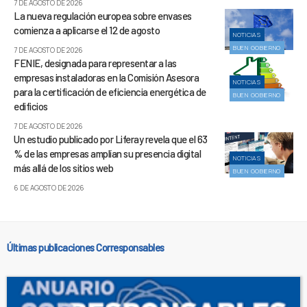
7 DE AGOSTO DE 2026
La nueva regulación europea sobre envases
comienza a aplicarse el 12 de agosto
NOTICIAS
BUEN GOBIERNO
7 DE AGOSTO DE 2026
FENIE, designada para representar a las
empresas instaladoras en la Comisión Asesora
NOTICIAS
para la certificación de eficiencia energética de
BUEN GOBIERNO
edificios
7 DE AGOSTO DE 2026
Un estudio publicado por Liferay revela que el 63
% de las empresas amplían su presencia digital
NOTICIAS
más allá de los sitios web
BUEN GOBIERNO
6 DE AGOSTO DE 2026
Últimas publicaciones Corresponsables