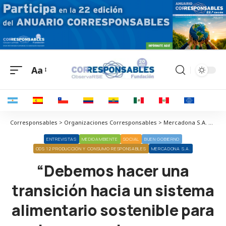
Aa
Corresponsables > Organizaciones Corresponsables > Mercadona S.A. > “Debemos hacer una transición hacia un sistema alimentario sostenible para proteger nuestros recursos naturales”
ENTREVISTAS
MEDIOAMBIENTE
SOCIAL
BUEN GOBIERNO
ODS 12 PRODUCCIÓN Y CONSUMO RESPONSABLES
MERCADONA S.A.
“Debemos hacer una
transición hacia un sistema
alimentario sostenible para