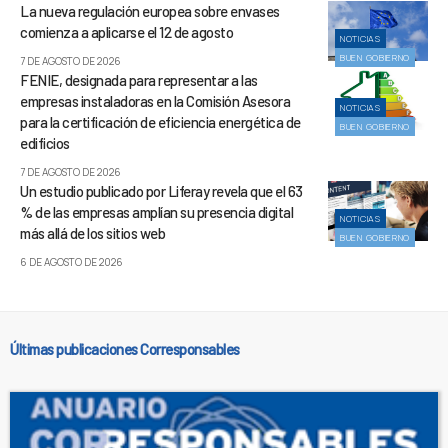
La nueva regulación europea sobre envases
comienza a aplicarse el 12 de agosto
NOTICIAS
BUEN GOBIERNO
7 DE AGOSTO DE 2026
FENIE, designada para representar a las
empresas instaladoras en la Comisión Asesora
NOTICIAS
para la certificación de eficiencia energética de
BUEN GOBIERNO
edificios
7 DE AGOSTO DE 2026
Un estudio publicado por Liferay revela que el 63
% de las empresas amplían su presencia digital
NOTICIAS
más allá de los sitios web
BUEN GOBIERNO
6 DE AGOSTO DE 2026
Últimas publicaciones Corresponsables