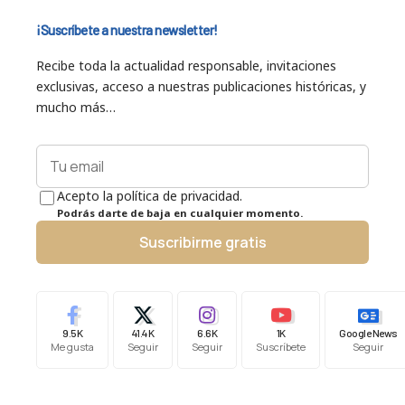
¡Suscríbete a nuestra newsletter!
Recibe toda la actualidad responsable, invitaciones
exclusivas, acceso a nuestras publicaciones históricas, y
mucho más…
Acepto la política de privacidad.
Podrás darte de baja en cualquier momento.
Suscribirme gratis
9.5K
41.4K
6.6K
1K
Google News
Me gusta
Seguir
Seguir
Suscríbete
Seguir