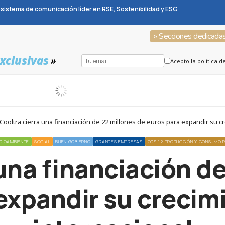
sistema de comunicación líder en RSE, Sostenibilidad y ESG
» Secciones dedicada
xclusivas
»
Acepto la política d
ooltra cierra una financiación de 22 millones de euros para expandir su cr
DIOAMBIENTE
SOCIAL
BUEN GOBIERNO
GRANDES EMPRESAS
ODS 12 PRODUCCIÓN Y CONSUMO 
una financiación d
expandir su crecimi