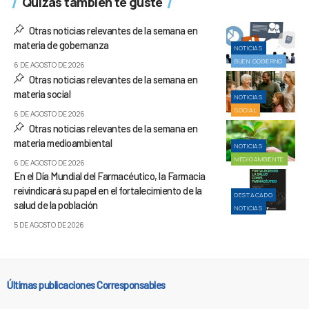
Quizás también te guste
Otras noticias relevantes de la semana en
materia de gobernanza
NOTICIAS
BUEN GOBIERNO
6 DE AGOSTO DE 2026
Otras noticias relevantes de la semana en
materia social
NOTICIAS
SOCIAL
6 DE AGOSTO DE 2026
Otras noticias relevantes de la semana en
materia medioambiental
NOTICIAS
MEDIOAMBIENTE
6 DE AGOSTO DE 2026
En el Día Mundial del Farmacéutico, la Farmacia
reivindicará su papel en el fortalecimiento de la
DESTACADO
salud de la población
NOTICIAS
5 DE AGOSTO DE 2026
Últimas publicaciones Corresponsables