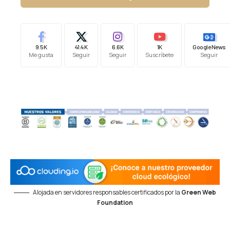
9.5K
41.4K
6.6K
1K
Google News
Me gusta
Seguir
Seguir
Suscríbete
Seguir
Alojada en servidores responsables certificados por la
Green Web
Foundation