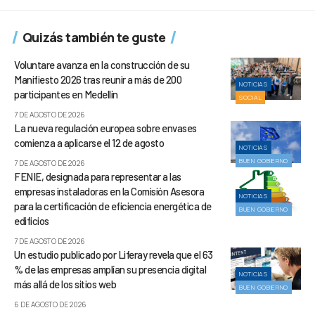
Quizás también te guste
Voluntare avanza en la construcción de su
Manifiesto 2026 tras reunir a más de 200
NOTICIAS
participantes en Medellín
SOCIAL
7 DE AGOSTO DE 2026
La nueva regulación europea sobre envases
comienza a aplicarse el 12 de agosto
NOTICIAS
BUEN GOBIERNO
7 DE AGOSTO DE 2026
FENIE, designada para representar a las
empresas instaladoras en la Comisión Asesora
NOTICIAS
para la certificación de eficiencia energética de
BUEN GOBIERNO
edificios
7 DE AGOSTO DE 2026
Un estudio publicado por Liferay revela que el 63
% de las empresas amplían su presencia digital
NOTICIAS
más allá de los sitios web
BUEN GOBIERNO
6 DE AGOSTO DE 2026