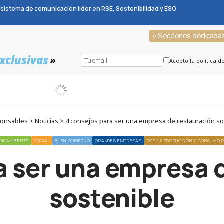
sistema de comunicación líder en RSE, Sostenibilidad y ESG
» Secciones dedicada
xclusivas
»
Acepto la política d
onsables > Noticias > 4 consejos para ser una empresa de restauración so
DIOAMBIENTE
SOCIAL
BUEN GOBIERNO
GRANDES EMPRESAS
ODS 12 PRODUCCIÓN Y CONSUMO 
a ser una empresa 
sostenible