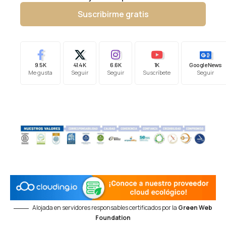
Suscribirme gratis
9.5K
41.4K
6.6K
1K
Google News
Me gusta
Seguir
Seguir
Suscríbete
Seguir
Alojada en servidores responsables certificados por la
Green Web
Foundation