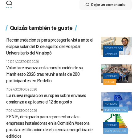
Dejar un comentario
Quizás también te guste
Recomendaciones para proteger la vista ante el
eclipse solar del 12 de agosto del Hospital
DESTACADO
Universitario del Vinalopó
NOTICIAS
10 DE AGOSTO DE 2026
Voluntare avanza en la construcción de su
Manifiesto 2026 tras reunir a más de 200
NOTICIAS
participantes en Medellín
SOCIAL
7 DE AGOSTO DE 2026
La nueva regulación europea sobre envases
comienza a aplicarse el 12 de agosto
NOTICIAS
BUEN GOBIERNO
7 DE AGOSTO DE 2026
FENIE, designada para representar a las
empresas instaladoras en la Comisión Asesora
NOTICIAS
para la certificación de eficiencia energética de
BUEN GOBIERNO
edificios