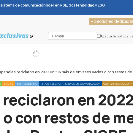
sistema de comunicación líder en RSE, Sostenibilidad y ESG
» Secciones dedicada
xclusivas
»
Acepto la política d
españoles reciclaron en 2022 un 5% más de envases vacíos o con restos d
E
SOCIAL
BUEN GOBIERNO
TERCER SECTOR
MEDIOS DE COMUNICACIÓN
ODS 12 PRODUCCIÓN 
 reciclaron en 202
 o con restos de 