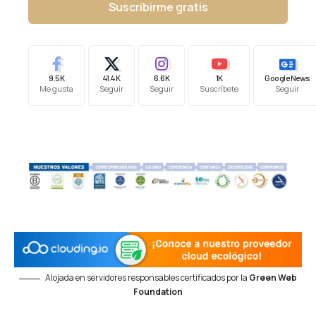
Suscribirme gratis
9.5K
41.4K
6.6K
1K
Google News
Me gusta
Seguir
Seguir
Suscríbete
Seguir
Alojada en servidores responsables certificados por la
Green Web
Foundation