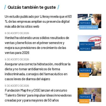
Quizás también te guste
Un estudio publicado por Liferay revela que el 63
% de las empresas amplían su presencia digital
NOTICIAS
más allá de los sitios web
BUEN GOBIERNO
6 DE AGOSTO DE 2026
Henkel ha obtenido unos sólidos resultados de
ventas y beneficios en el primer semestre y
DESTACADO
mejora sus previsiones de crecimiento de las
NOTICIAS
ventas para 2026
6 DE AGOSTO DE 2026
Asegurar una correcta hidratación, modificar la
dieta y no tomar antidiarreicos de forma
NOTICIAS
indiscriminada, consejos del farmacéutico en
SOCIAL
casos leves de diarrea del viajero
6 DE AGOSTO DE 2026
Fundación Mapfre y CISE lanzan el concurso
‘Talento Sénior’ para impulsar ideas innovadoras
NOTICIAS
creadas por y para mayores de 50 años
SOCIAL