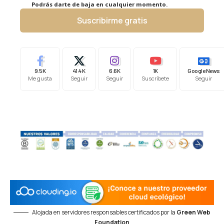
Podrás darte de baja en cualquier momento.
Suscribirme gratis
9.5K
41.4K
6.6K
1K
Google News
Me gusta
Seguir
Seguir
Suscríbete
Seguir
Alojada en servidores responsables certificados por la
Green Web
Foundation