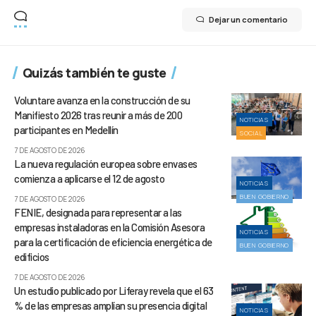
Dejar un comentario
Quizás también te guste
Voluntare avanza en la construcción de su
Manifiesto 2026 tras reunir a más de 200
NOTICIAS
participantes en Medellín
SOCIAL
7 DE AGOSTO DE 2026
La nueva regulación europea sobre envases
comienza a aplicarse el 12 de agosto
NOTICIAS
BUEN GOBIERNO
7 DE AGOSTO DE 2026
FENIE, designada para representar a las
empresas instaladoras en la Comisión Asesora
NOTICIAS
para la certificación de eficiencia energética de
BUEN GOBIERNO
edificios
7 DE AGOSTO DE 2026
Un estudio publicado por Liferay revela que el 63
% de las empresas amplían su presencia digital
NOTICIAS