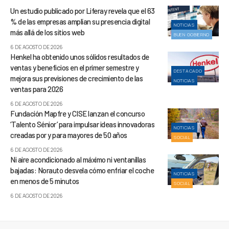
Un estudio publicado por Liferay revela que el 63
% de las empresas amplían su presencia digital
NOTICIAS
más allá de los sitios web
BUEN GOBIERNO
6 DE AGOSTO DE 2026
Henkel ha obtenido unos sólidos resultados de
ventas y beneficios en el primer semestre y
DESTACADO
mejora sus previsiones de crecimiento de las
NOTICIAS
ventas para 2026
6 DE AGOSTO DE 2026
Fundación Mapfre y CISE lanzan el concurso
‘Talento Sénior’ para impulsar ideas innovadoras
NOTICIAS
creadas por y para mayores de 50 años
SOCIAL
6 DE AGOSTO DE 2026
Ni aire acondicionado al máximo ni ventanillas
bajadas: Norauto desvela cómo enfriar el coche
NOTICIAS
en menos de 5 minutos
SOCIAL
6 DE AGOSTO DE 2026