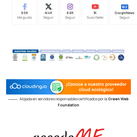
9.5K
41.4K
6.6K
1K
Google News
Me gusta
Seguir
Seguir
Suscríbete
Seguir
Alojada en servidores responsables certificados por la
Green Web
Foundation