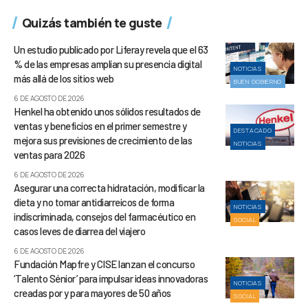
Quizás también te guste
Un estudio publicado por Liferay revela que el 63
% de las empresas amplían su presencia digital
NOTICIAS
más allá de los sitios web
BUEN GOBIERNO
6 DE AGOSTO DE 2026
Henkel ha obtenido unos sólidos resultados de
ventas y beneficios en el primer semestre y
DESTACADO
mejora sus previsiones de crecimiento de las
NOTICIAS
ventas para 2026
6 DE AGOSTO DE 2026
Asegurar una correcta hidratación, modificar la
dieta y no tomar antidiarreicos de forma
NOTICIAS
indiscriminada, consejos del farmacéutico en
SOCIAL
casos leves de diarrea del viajero
6 DE AGOSTO DE 2026
Fundación Mapfre y CISE lanzan el concurso
‘Talento Sénior’ para impulsar ideas innovadoras
NOTICIAS
creadas por y para mayores de 50 años
SOCIAL