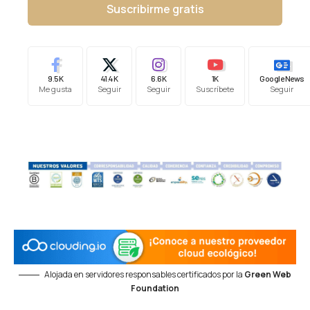
Suscribirme gratis
9.5K
41.4K
6.6K
1K
Google News
Me gusta
Seguir
Seguir
Suscríbete
Seguir
Alojada en servidores responsables certificados por la
Green Web
Foundation