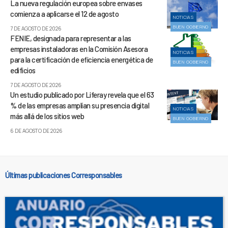
La nueva regulación europea sobre envases
comienza a aplicarse el 12 de agosto
NOTICIAS
BUEN GOBIERNO
7 DE AGOSTO DE 2026
FENIE, designada para representar a las
empresas instaladoras en la Comisión Asesora
NOTICIAS
para la certificación de eficiencia energética de
BUEN GOBIERNO
edificios
7 DE AGOSTO DE 2026
Un estudio publicado por Liferay revela que el 63
% de las empresas amplían su presencia digital
NOTICIAS
más allá de los sitios web
BUEN GOBIERNO
6 DE AGOSTO DE 2026
Últimas publicaciones Corresponsables