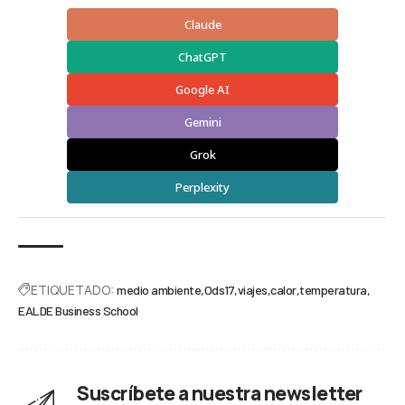
Claude
ChatGPT
Google AI
Gemini
Grok
Perplexity
ETIQUETADO:
medio ambiente
Ods17
viajes
calor
temperatura
EALDE Business School
Suscríbete a nuestra newsletter