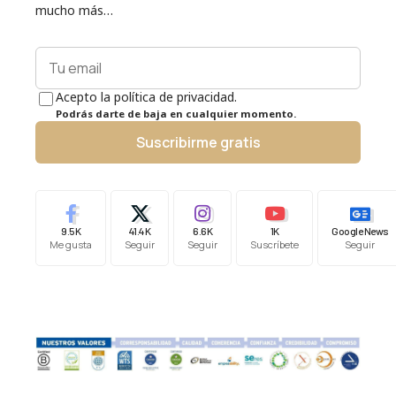
mucho más…
Acepto la política de privacidad.
Podrás darte de baja en cualquier momento.
Suscribirme gratis
9.5K
41.4K
6.6K
1K
Google News
Me gusta
Seguir
Seguir
Suscríbete
Seguir