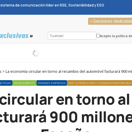
sistema de comunicación líder en RSE, Sostenibilidad y ESG
» Secciones dedicada
xclusivas
»
Acepto la política d
 > La economía circular en torno al recambio del automóvil facturará 900 
NOTICIAS
MEDIOAMBIENTE
GRANDES EMPRESAS
ODS 12 PRODUCCIÓN Y CONSUMO RESPONSABLE
ircular en torno a
cturará 900 millone