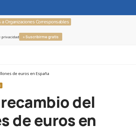
s a Organizaciones Corresponsables
» Suscribirme gratis
e privacidad
millones de euros en España
S
l recambio del
s de euros en