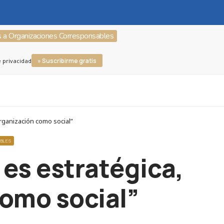
s a Organizaciones Corresponsables
» Suscribirme gratis
e privacidad
 organización como social”
ABLES
a es estratégica,
como social”