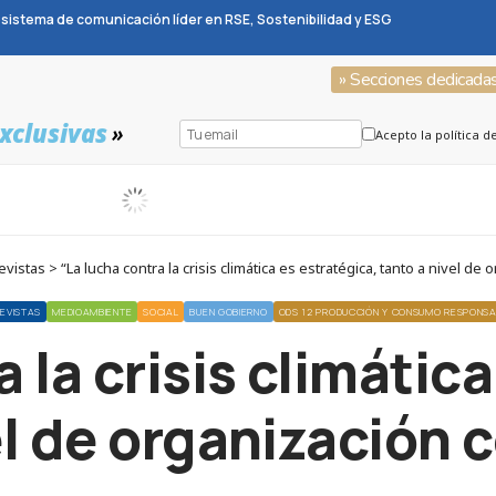
sistema de comunicación líder en RSE, Sostenibilidad y ESG
» Secciones dedicada
xclusivas
»
Acepto la política d
stas > “La lucha contra la crisis climática es estratégica, tanto a nivel de
EVISTAS
MEDIOAMBIENTE
SOCIAL
BUEN GOBIERNO
ODS 12 PRODUCCIÓN Y CONSUMO RESPONS
 la crisis climátic
el de organización 