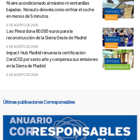
Ni aire acondicionado al máximo ni ventanillas
bajadas: Norauto desvela cómo enfriar el coche
NOTICIAS
en menos de 5 minutos
SOCIAL
6 DE AGOSTO DE 2026
Leo Messi dona 80.000 euros para la
reconstrucción de la Sierra Oeste de Madrid
NOTICIAS
SOCIAL
6 DE AGOSTO DE 2026
Impact Hub Madrid renueva la certificación
CeroCO2 por sexto año y compensa sus emisiones
NOTICIAS
en la Sierra de Madrid
MEDIOAMBIENTE
6 DE AGOSTO DE 2026
Últimas publicaciones Corresponsables