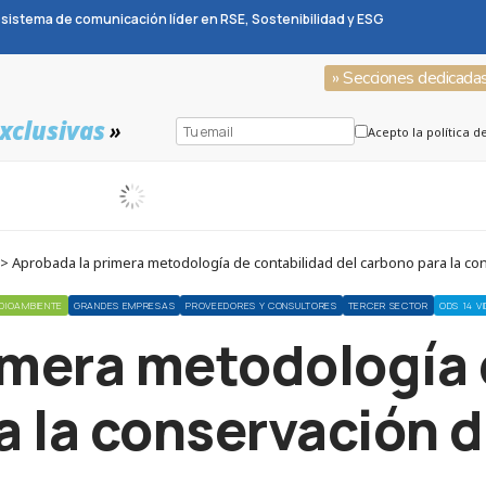
sistema de comunicación líder en RSE, Sostenibilidad y ESG
» Secciones dedicada
xclusivas
»
Acepto la política d
> Aprobada la primera metodología de contabilidad del carbono para la c
DIOAMBIENTE
GRANDES EMPRESAS
PROVEEDORES Y CONSULTORES
TERCER SECTOR
ODS 14 V
imera metodología 
a la conservación 