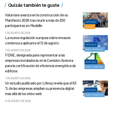
Quizás también te guste
Voluntare avanza en la construcción de su
Manifiesto 2026 tras reunir a más de 200
NOTICIAS
participantes en Medellín
SOCIAL
7 DE AGOSTO DE 2026
La nueva regulación europea sobre envases
comienza a aplicarse el 12 de agosto
NOTICIAS
BUEN GOBIERNO
7 DE AGOSTO DE 2026
FENIE, designada para representar a las
empresas instaladoras en la Comisión Asesora
NOTICIAS
para la certificación de eficiencia energética de
BUEN GOBIERNO
edificios
7 DE AGOSTO DE 2026
Un estudio publicado por Liferay revela que el 63
% de las empresas amplían su presencia digital
NOTICIAS
más allá de los sitios web
BUEN GOBIERNO
6 DE AGOSTO DE 2026