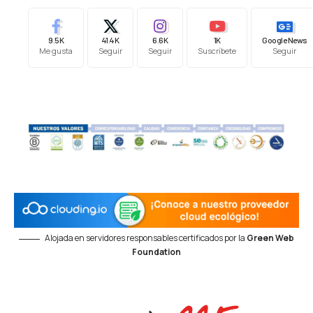
9.5K
41.4K
6.6K
1K
Google News
Me gusta
Seguir
Seguir
Suscríbete
Seguir
Alojada en servidores responsables certificados por la
Green Web
Foundation