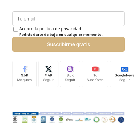
Acepto la política de privacidad.
Podrás darte de baja en cualquier momento.
Suscribirme gratis
9.5K
41.4K
6.6K
1K
Google News
Me gusta
Seguir
Seguir
Suscríbete
Seguir