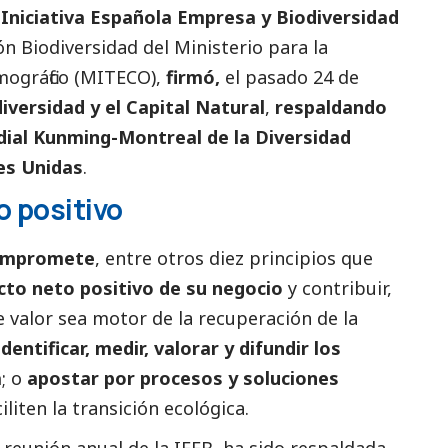
Iniciativa Española Empresa y Biodiversidad
ón Biodiversidad del Ministerio para la
mográfico (MITECO),
firmó,
el pasado 24 de
iversidad y el Capital Natural
,
respaldando
dial Kunming-Montreal de la Diversidad
es Unidas
.
o positivo
compromete
, entre otros diez principios que
cto neto positivo de su negocio
y contribuir,
 valor sea motor de la recuperación de la
identificar, medir, valorar y difundir los
a
; o
apostar por procesos y soluciones
iliten la transición ecológica.
a reunión anual de la IEEB, ha sido respaldada