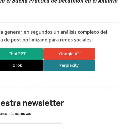
en el
Buena Práctica de Decathlon
en el
Anuario
ara generar en segundos un análisis completo del
 de post optimizado para redes sociales:
ChatGPT
Google AI
Grok
Perplexity
uestra newsletter
ones más exclusivas.