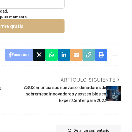
idad.
lquier momento.
irme gratis
Facebook
ARTÍCULO SIGUIENTE
ASUS anuncia sus nuevos ordenadores de
s
sobremesa innovadores y sostenibles en
ExpertCenter para 2023
Dejar un comentario