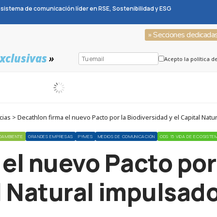
sistema de comunicación líder en RSE, Sostenibilidad y ESG
» Secciones dedicada
xclusivas
»
Acepto la política d
as > Decathlon firma el nuevo Pacto por la Biodiversidad y el Capital Natu
OAMBIENTE
GRANDES EMPRESAS
PYMES
MEDIOS DE COMUNICACIÓN
ODS 15 VIDA DE ECOSIST
el nuevo Pacto por
l Natural impulsado