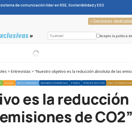
sistema de comunicación líder en RSE, Sostenibilidad y ESG
» Secciones dedicada
xclusivas
»
Acepto la política d
es > Entrevistas > “Nuestro objetivo es la reducción absoluta de las emi
E
SOCIAL
BUEN GOBIERNO
GRANDES EMPRESAS
PYMES
TERCER SECTOR
ODS 12 PRODUCCI
vo es la reducción
emisiones de CO2