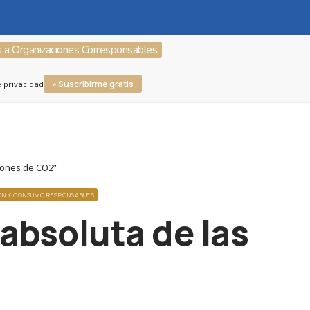
s a Organizaciones Corresponsables
» Suscribirme gratis
e privacidad
siones de CO2”
ÓN Y CONSUMO RESPONSABLES
 absoluta de las
”