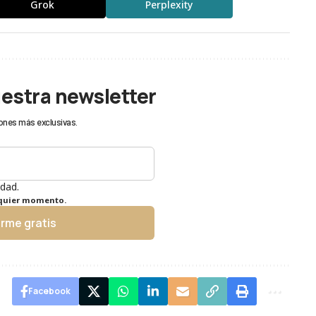
Grok
Perplexity
uestra newsletter
ones más exclusivas.
idad.
lquier momento.
irme gratis
Facebook